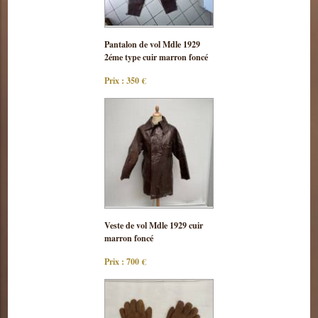
Consulter
Pantalon de vol Mdle 1929
cette pièce
2éme type cuir marron foncé
Prix : 350 €
Consulter
Veste de vol Mdle 1929 cuir
cette pièce
marron foncé
Prix : 700 €