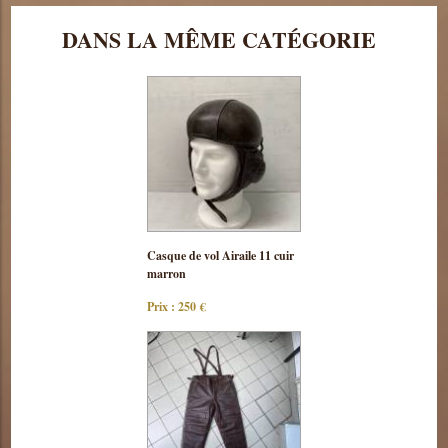
DANS LA MÊME CATÉGORIE
Consulter
Casque de vol Airaile 11 cuir
cette pièce
marron
Prix : 250 €