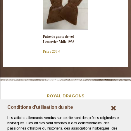
Consulter
Paire de gants de vol
cette pièce
Lemercier Mdle 1938
Prix : 270 €
ROYAL DRAGONS
Présentation
Conditions d'utilisation du site
Actualités
Les articles allemands vendus sur ce site sont des pièces originales et
Contact / Coordonnées
historiques. Ces articles sont destinés à des collectionneurs, des
passionnés d’histoire ou historiens, des associations historiques, des