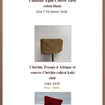
Chasseur Alpin Couvre Tarte
coton blanc
Etst FTA Simon 1940
Consulter
cette pièce
Chéchia Troupe d Afrique et
couvre Chéchia calicot kaki
clair
Daté 1939
Prix : 700 €
Consulter
cette pièce