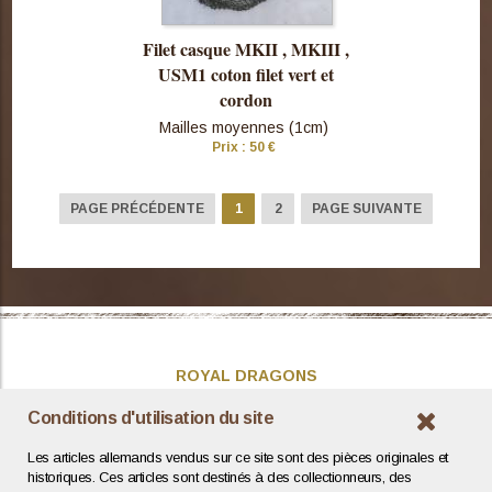
Filet casque MKII , MKIII ,
USM1 coton filet vert et
cordon
Mailles moyennes (1cm)
Prix : 50 €
Consulter
cette pièce
PAGE PRÉCÉDENTE
1
2
PAGE SUIVANTE
ROYAL DRAGONS
Présentation
Conditions d'utilisation du site
Actualités
Les articles allemands vendus sur ce site sont des pièces originales et
Contact / Coordonnées
historiques. Ces articles sont destinés à des collectionneurs, des