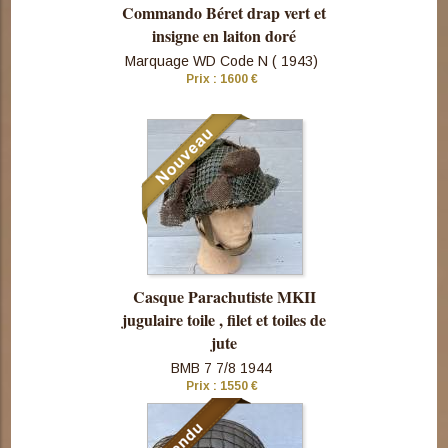
Commando Béret drap vert et
insigne en laiton doré
Marquage WD Code N ( 1943)
Prix : 1600 €
Consulter
cette pièce
Casque Parachutiste MKII
jugulaire toile , filet et toiles de
jute
BMB 7 7/8 1944
Prix : 1550 €
Consulter
cette pièce