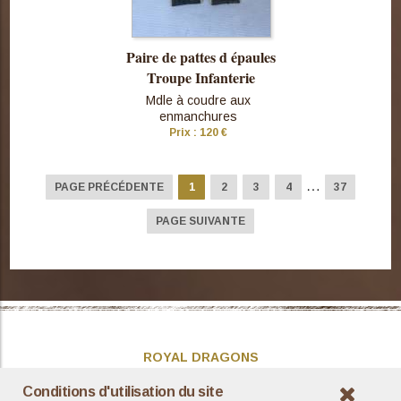
Paire de pattes d épaules
Troupe Infanterie
Mdle à coudre aux
enmanchures
Prix : 120 €
Consulter
cette pièce
…
PAGE PRÉCÉDENTE
1
2
3
4
37
PAGE SUIVANTE
ROYAL DRAGONS
Présentation
Conditions d'utilisation du site