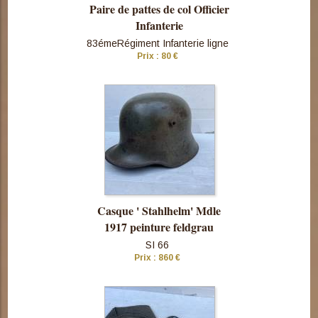
Paire de pattes de col Officier
Infanterie
83émeRégiment Infanterie ligne
Prix : 80 €
Consulter
cette pièce
Casque ' Stahlhelm' Mdle
1917 peinture feldgrau
SI 66
Prix : 860 €
Consulter
cette pièce