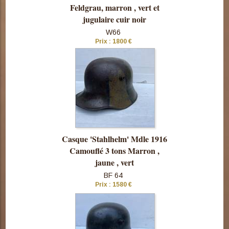
Feldgrau, marron , vert et
jugulaire cuir noir
Consulter
W66
cette pièce
Prix : 1800 €
Casque 'Stahlhelm' Mdle 1916
Camouflé 3 tons Marron ,
jaune , vert
BF 64
Prix : 1580 €
Consulter
cette pièce