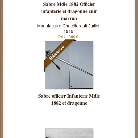
Sabre Mdle 1882 Officier
infanterie et dragonne cuir
marron
Manufacture Chatellerault Juillet
1916
Consulter
Prix : 360 €
cette pièce
Sabre officier Infanterie Mdle
1882 et dragonne
Consulter
cette pièce