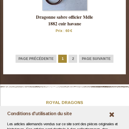
Dragonne sabre officier Mdle
1882 cuir havane
Prix : 60 €
Consulter
cette pièce
PAGE PRÉCÉDENTE
1
2
PAGE SUIVANTE
ROYAL DRAGONS
Présentation
Conditions d'utilisation du site
Actualités
Les articles allemands vendus sur ce site sont des pièces originales et
Contact / Coordonnées