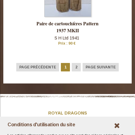
Paire de cartouchières Pattern
1937 MKII
S H Ltd 1941
Prix : 90 €
Consulter
cette pièce
PAGE PRÉCÉDENTE
1
2
PAGE SUIVANTE
ROYAL DRAGONS
Présentation
Conditions d'utilisation du site
Actualités