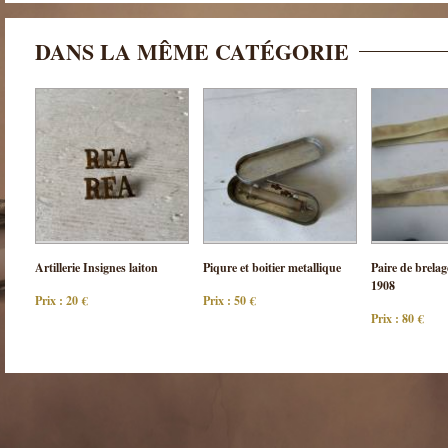
DANS LA MÊME CATÉGORIE
Consulter
Consulter
Cons
Artillerie Insignes laiton
Piqure et boitier metallique
Paire de brelag
cette pièce
cette pièce
cette
1908
Prix : 20 €
Prix : 50 €
Prix : 80 €