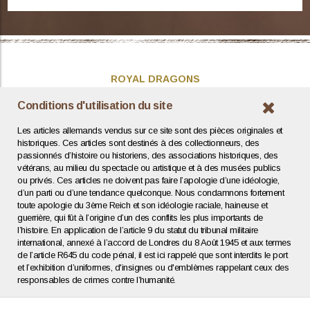
ROYAL DRAGONS
Présentation
Conditions d'utilisation du site
Actualités
Les articles allemands vendus sur ce site sont des pièces originales et
Contact / Coordonnées
historiques. Ces articles sont destinés à des collectionneurs, des
passionnés d’histoire ou historiens, des associations historiques, des
vétérans, au milieu du spectacle ou artistique et à des musées publics
INFOS UTILES
ou privés. Ces articles ne doivent pas faire l’apologie d’une idéologie,
d’un parti ou d’une tendance quelconque. Nous condamnons fortement
Expertise / Estimation
toute apologie du 3ème Reich et son idéologie raciale, haineuse et
Conditions générales
guerrière, qui fût à l’origine d’un des conflits les plus importants de
Mentions légales
l’histoire. En application de l’article 9 du statut du tribunal militaire
Politique de confidentialité
international, annexé à l’accord de Londres du 8 Août 1945 et aux termes
de l’article R645 du code pénal, il est ici rappelé que sont interdits le port
et l’exhibition d’uniformes, d'insignes ou d'emblèmes rappelant ceux des
Agence web : Human To Computer
responsables de crimes contre l’humanité.