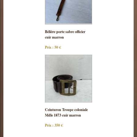
Consulter
Bélière porte sabre officier
cette pièce
cuir marron
Prix : 50 €
Consulter
Ceinturon Troupe coloniale
cette pièce
Mdle 1873 cuir marron
Prix : 350 €