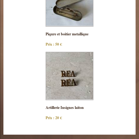
Consulter
Piqure et boitier metallique
cette pièce
Prix : 50 €
Consulter
Artillerie Insignes laiton
cette pièce
Prix : 20 €