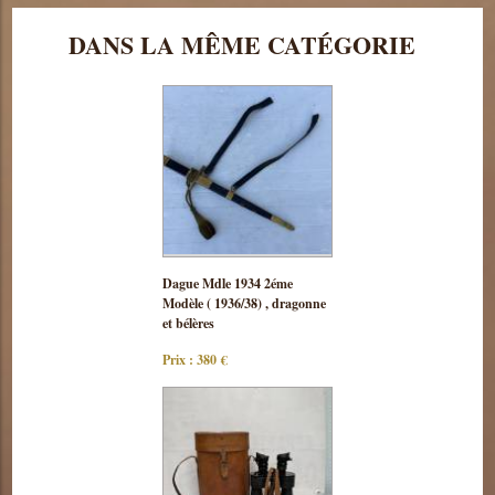
DANS LA MÊME CATÉGORIE
Consulter
Dague Mdle 1934 2éme
cette pièce
Modèle ( 1936/38) , dragonne
et bélères
Prix : 380 €