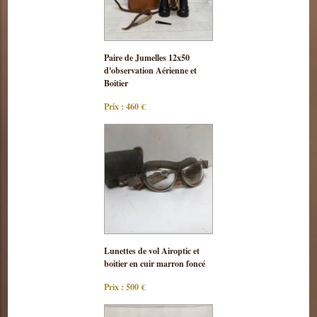
Consulter
Paire de Jumelles 12x50
cette pièce
d'observation Aérienne et
Boitier
Prix : 460 €
Consulter
Lunettes de vol Airoptic et
cette pièce
boitier en cuir marron foncé
Prix : 500 €