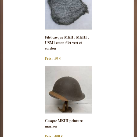
Consulter
Filet casque MKII , MKIII ,
cette pièce
USM1 coton filet vert et
cordon
Prix : 50 €
Consulter
Casque MKIII peinture
cette pièce
marron
Prix : 400 €