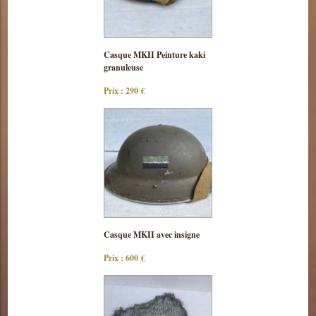
Consulter
Casque MKII Peinture kaki
cette pièce
granuleuse
Prix : 290 €
Consulter
Casque MKII avec insigne
cette pièce
Prix : 600 €