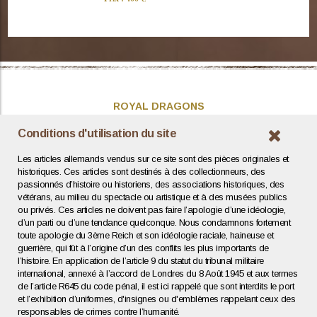
ROYAL DRAGONS
Présentation
Conditions d'utilisation du site
Actualités
Les articles allemands vendus sur ce site sont des pièces originales et
Contact / Coordonnées
historiques. Ces articles sont destinés à des collectionneurs, des
passionnés d’histoire ou historiens, des associations historiques, des
vétérans, au milieu du spectacle ou artistique et à des musées publics
INFOS UTILES
ou privés. Ces articles ne doivent pas faire l’apologie d’une idéologie,
d’un parti ou d’une tendance quelconque. Nous condamnons fortement
Expertise / Estimation
toute apologie du 3ème Reich et son idéologie raciale, haineuse et
Conditions générales
guerrière, qui fût à l’origine d’un des conflits les plus importants de
Mentions légales
l’histoire. En application de l’article 9 du statut du tribunal militaire
Politique de confidentialité
international, annexé à l’accord de Londres du 8 Août 1945 et aux termes
de l’article R645 du code pénal, il est ici rappelé que sont interdits le port
et l’exhibition d’uniformes, d'insignes ou d'emblèmes rappelant ceux des
Agence web : Human To Computer
responsables de crimes contre l’humanité.