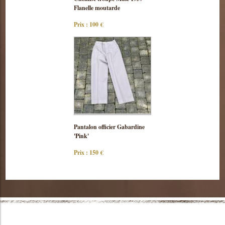
cette pièce
Flanelle moutarde
Prix : 100 €
Consulter
Pantalon officier Gabardine
cette pièce
'Pink'
Prix : 150 €