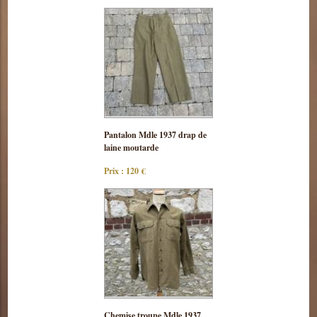
Consulter
Pantalon Mdle 1937 drap de
cette pièce
laine moutarde
Prix : 120 €
Consulter
Chemise troupe Mdle 1937