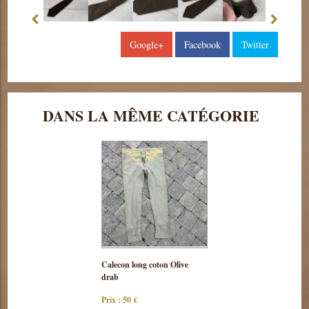
Google+
Facebook
Twitter
DANS LA MÊME CATÉGORIE
Consulter
Calecon long coton Olive
cette pièce
drab
Prix : 50 €