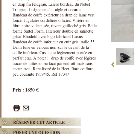
en drap fin feldgrau. Liseré bordeau du Nebel
Truppen. Insigne en alu, aigle et cocarde.
Bandeau de coiffe extèrieur en drap de laine vert
foncé. Jugulaire cordelière officier. Visière en
fibre noire vulcanisée, revers guilloché gris. Belle
forme Sattel Form. Intèrieur doublé en satinette
grise. Rhodoid avec logo fabricant Luxus.
Bandeau de coiffe intèrieur en cuir gris, taille 55.
Demi lune en velours noir sur le devant de la
coiffe intèrieur. Casquette légèrement portée en
parfait état. A noter ; drap de coiffe avec légères
traces de mites en surface par endroit mais sans
aucun trou. Rare liseré de la Heer. Rare coiffure
peu courante 1939/45. Ref 17347
Prix : 1650 €
RÉSERVER CET ARTICLE
POSER UNE QUESTION