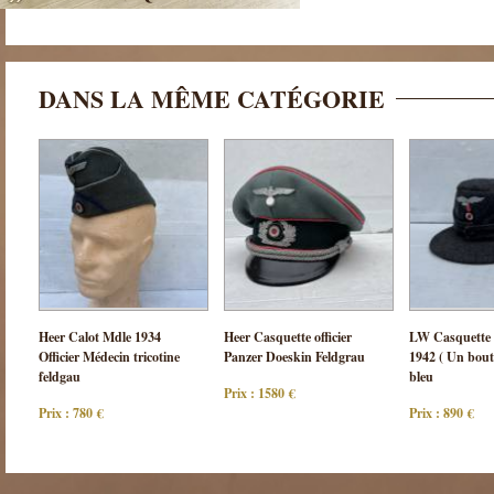
DANS LA MÊME CATÉGORIE
Consulter
Consulter
Cons
Heer Calot Mdle 1934
Heer Casquette officier
LW Casquette 
cette pièce
cette pièce
cette
Officier Médecin tricotine
Panzer Doeskin Feldgrau
1942 ( Un bout
feldgau
bleu
Prix : 1580 €
Prix : 780 €
Prix : 890 €