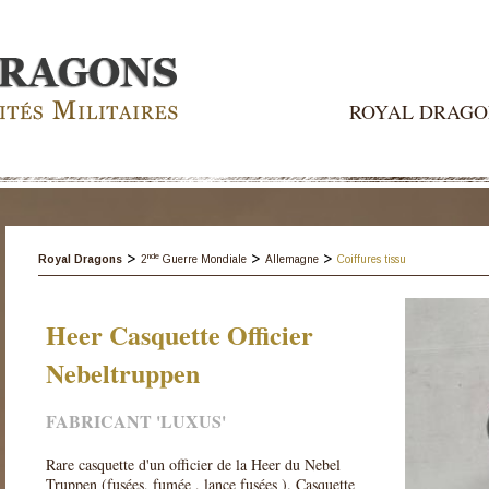
ROYAL DRAGO
>
>
>
nde
Royal Dragons
2
Guerre Mondiale
Allemagne
Coiffures tissu
Heer Casquette Officier
Nebeltruppen
FABRICANT 'LUXUS'
Rare casquette d'un officier de la Heer du Nebel
Truppen (fusées, fumée , lance fusées ). Casquette