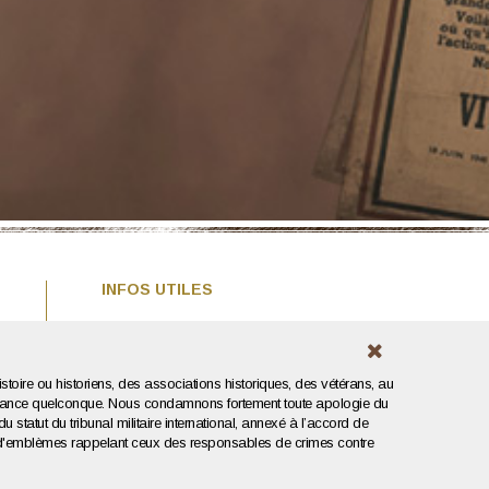
INFOS UTILES
Expertise / Estimation
Conditions générales
Mentions légales
stoire ou historiens, des associations historiques, des vétérans, au
Politique de confidentialité
 tendance quelconque. Nous condamnons fortement toute apologie du
du statut du tribunal militaire international, annexé à l’accord de
s ou d'emblèmes rappelant ceux des responsables de crimes contre