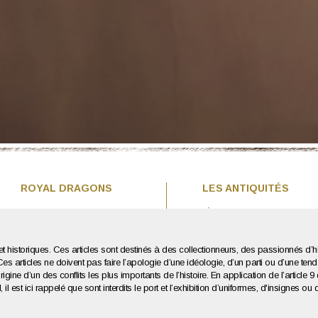
ROYAL DRAGONS
LES ANTIQUITÉS
ère
Présentation
1
Guerre Mondiale
nde
Actualités
2
Guerre Mondiale
Contact / Coordonnées
Après-Guerre
t historiques. Ces articles sont destinés à des collectionneurs, des passionnés d’hi
 Ces articles ne doivent pas faire l’apologie d’une idéologie, d’un parti ou d’une
igine d’un des conflits les plus importants de l’histoire. En application de l’article 9 
il est ici rappelé que sont interdits le port et l’exhibition d’uniformes, d'insigne
Agence web : Human To Computer