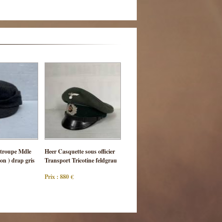
ulter
Consulter
troupe Mdle
Heer Casquette sous officier
 pièce
cette pièce
on ) drap gris
Transport Tricotine feldgrau
Prix : 880 €