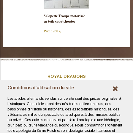
Consulter
Salopette Troupe motorisée
cette pièce
en toile caoutchoutée
Prix : 250 €
ROYAL DRAGONS
Présentation
Conditions d'utilisation du site
Actualités
Les articles allemands vendus sur ce site sont des pièces originales et
Contact / Coordonnées
historiques. Ces articles sont destinés à des collectionneurs, des
passionnés d’histoire ou historiens, des associations historiques, des
vétérans, au milieu du spectacle ou artistique et à des musées publics
INFOS UTILES
ou privés. Ces articles ne doivent pas faire l’apologie d’une idéologie,
d’un parti ou d’une tendance quelconque. Nous condamnons fortement
Expertise / Estimation
toute apologie du 3ème Reich et son idéologie raciale, haineuse et
Conditions générales