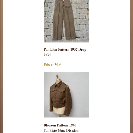
Consulter
Pantalon Pattern 1937 Drap
cette pièce
kaki
Prix : 450 €
Consulter
Blouson Pattern 1940
cette pièce
Tankiste 7éme Division