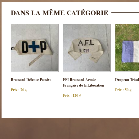
DANS LA MÊME CATÉGORIE
Consulter
Consulter
Cons
Brassard Défense Passive
FFI Brassard Armée
Drapeau Tricol
cette pièce
cette pièce
cette
Française de la Libération
Prix : 70 €
Prix : 50 €
Prix : 120 €