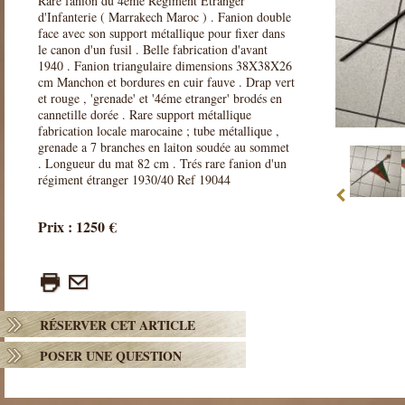
Rare fanion du 4éme Régiment Etranger
d'Infanterie ( Marrakech Maroc ) . Fanion double
face avec son support métallique pour fixer dans
le canon d'un fusil . Belle fabrication d'avant
1940 . Fanion triangulaire dimensions 38X38X26
cm Manchon et bordures en cuir fauve . Drap vert
et rouge , 'grenade' et '4éme etranger' brodés en
cannetille dorée . Rare support métallique
fabrication locale marocaine ; tube métallique ,
grenade a 7 branches en laiton soudée au sommet
. Longueur du mat 82 cm . Trés rare fanion d'un
régiment étranger 1930/40 Ref 19044
Prix : 1250 €
RÉSERVER CET ARTICLE
POSER UNE QUESTION