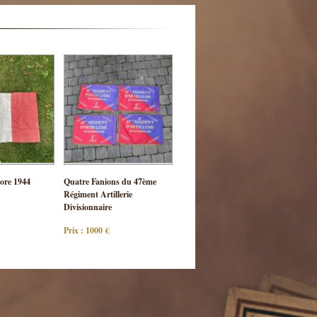
ulter
Consulter
ore 1944
Quatre Fanions du 47ème
 pièce
cette pièce
Régiment Artillerie
Divisionnaire
Prix : 1000 €