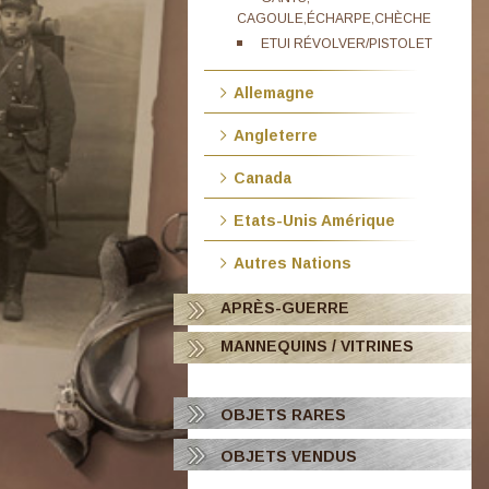
CAGOULE,ÉCHARPE,CHÈCHE
ETUI RÉVOLVER/PISTOLET
Allemagne
Angleterre
Canada
Etats-Unis Amérique
Autres Nations
APRÈS-GUERRE
MANNEQUINS / VITRINES
OBJETS RARES
OBJETS VENDUS