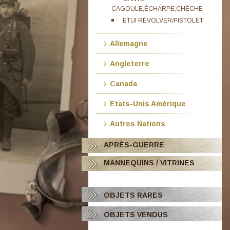
CAGOULE,ÉCHARPE,CHÈCHE
ETUI RÉVOLVER/PISTOLET
Allemagne
Angleterre
Canada
Etats-Unis Amérique
Autres Nations
APRÈS-GUERRE
MANNEQUINS / VITRINES
OBJETS RARES
OBJETS VENDUS