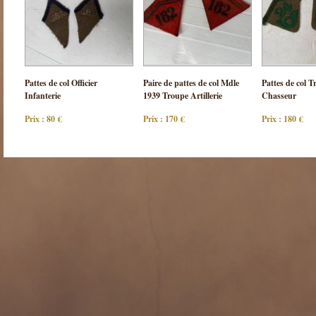
Consulter
Consulter
Cons
Pattes de col Officier
Paire de pattes de col Mdle
Pattes de col T
cette pièce
cette pièce
cette
Infanterie
1939 Troupe Artillerie
Chasseur
Prix : 80 €
Prix : 170 €
Prix : 180 €