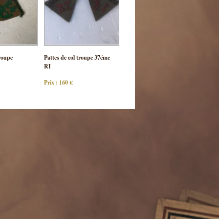
ulter
Consulter
roupe
Pattes de col troupe 37éme
 pièce
cette pièce
RI
Prix : 160 €