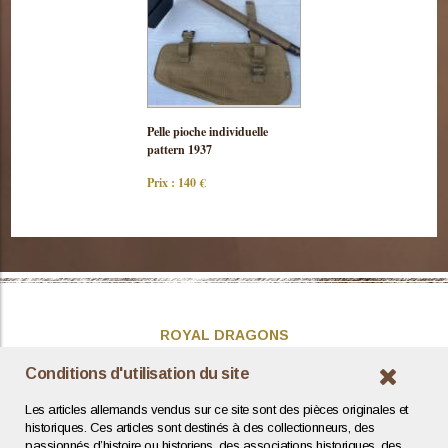
Consulter
Pelle pioche individuelle
cette pièce
pattern 1937
Prix : 140 €
ROYAL DRAGONS
Présentation
Conditions d'utilisation du site
Actualités
Les articles allemands vendus sur ce site sont des pièces originales et
Contact / Coordonnées
historiques. Ces articles sont destinés à des collectionneurs, des
passionnés d’histoire ou historiens, des associations historiques, des