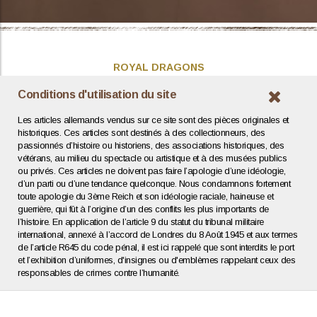
ROYAL DRAGONS
Présentation
Conditions d'utilisation du site
Actualités
Les articles allemands vendus sur ce site sont des pièces originales et
Contact / Coordonnées
historiques. Ces articles sont destinés à des collectionneurs, des
passionnés d’histoire ou historiens, des associations historiques, des
vétérans, au milieu du spectacle ou artistique et à des musées publics
INFOS UTILES
ou privés. Ces articles ne doivent pas faire l’apologie d’une idéologie,
d’un parti ou d’une tendance quelconque. Nous condamnons fortement
Expertise / Estimation
toute apologie du 3ème Reich et son idéologie raciale, haineuse et
Conditions générales
guerrière, qui fût à l’origine d’un des conflits les plus importants de
Mentions légales
l’histoire. En application de l’article 9 du statut du tribunal militaire
Politique de confidentialité
international, annexé à l’accord de Londres du 8 Août 1945 et aux termes
de l’article R645 du code pénal, il est ici rappelé que sont interdits le port
et l’exhibition d’uniformes, d'insignes ou d'emblèmes rappelant ceux des
Agence web : Human To Computer
responsables de crimes contre l’humanité.