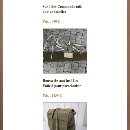
Consulter
Sac à dos Commando toile
cette pièce
kaki et bretelles
Prix : 380 €
Consulter
Housse de saut fusil Lee
cette pièce
Enfield pour parachutiste
Prix : 1150 €