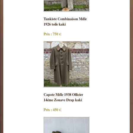
Consulter
Tankiste Combinaison Mdle
cette pièce
1926 toile kaki
Prix : 750 €
Consulter
Capote Mdle 1938 Officier
cette pièce
14éme Zouave Drap kaki
Prix : 450 €