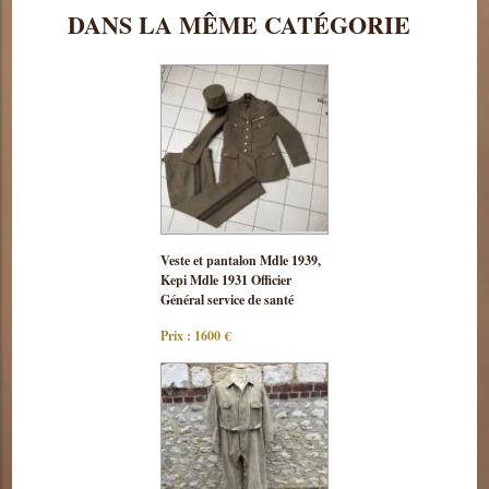
DANS LA MÊME CATÉGORIE
Consulter
Veste et pantalon Mdle 1939,
cette pièce
Kepi Mdle 1931 Officier
Général service de santé
Prix : 1600 €