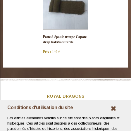
Consulter
Patte d'épaule troupe Capote
cette pièce
drap kaki/moutarde
Prix : 140 €
ROYAL DRAGONS
Présentation
Conditions d'utilisation du site
Actualités
Les articles allemands vendus sur ce site sont des pièces originales et
Contact / Coordonnées
historiques. Ces articles sont destinés à des collectionneurs, des
passionnés d’histoire ou historiens, des associations historiques, des