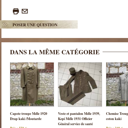
POSER UNE QUESTION
DANS LA MÊME CATÉGORIE
Consulter
Consulter
Cons
Capote troupe Mdle 1920
Veste et pantalon Mdle 1939,
Chemise Troup
cette pièce
cette pièce
cette
Drap kaki /Moutarde
Kepi Mdle 1931 Officier
coton kaki
Général service de santé