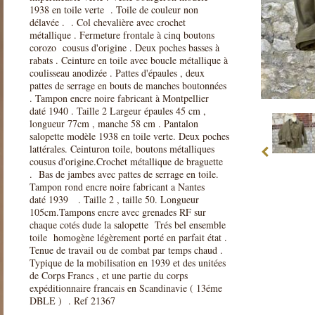
1938 en toile verte . Toile de couleur non
délavée . . Col chevalière avec crochet
métallique . Fermeture frontale à cinq boutons
corozo cousus d'origine . Deux poches basses à
rabats . Ceinture en toile avec boucle métallique à
coulisseau anodizée . Pattes d'épaules , deux
pattes de serrage en bouts de manches boutonnées
. Tampon encre noire fabricant à Montpellier
daté 1940 . Taille 2 Largeur épaules 45 cm ,
longueur 77cm , manche 58 cm . Pantalon
salopette modèle 1938 en toile verte. Deux poches
lattérales. Ceinturon toile, boutons métalliques
cousus d'origine.Crochet métallique de braguette
. Bas de jambes avec pattes de serrage en toile.
Tampon rond encre noire fabricant a Nantes
daté 1939 . Taille 2 , taille 50. Longueur
105cm.Tampons encre avec grenades RF sur
chaque cotés dude la salopette Trés bel ensemble
toile homogène légèrement porté en parfait état .
Tenue de travail ou de combat par temps chaud .
Typique de la mobilisation en 1939 et des unitées
de Corps Francs , et une partie du corps
expéditionnaire francais en Scandinavie ( 13éme
DBLE ) . Ref 21367