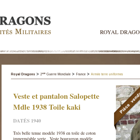
ROYAL DRAGO
>
>
>
nde
Royal Dragons
2
Guerre Mondiale
France
Armée terre uniformes
Veste et pantalon Salopette
Mdle 1938 Toile kaki
DATÉS 1940
Trés belle tenue modéle 1938 en toile de coton
imperméable verte . Veste bourgeron modéle