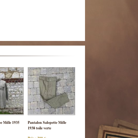
ulter
Consulter
e Mdle 1935
Pantalon Salopette Mdle
 pièce
cette pièce
1938 toile verte