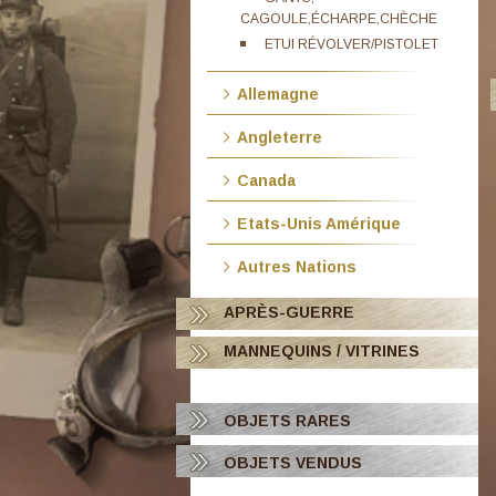
CAGOULE,ÉCHARPE,CHÈCHE
ETUI RÉVOLVER/PISTOLET
Allemagne
Angleterre
Canada
Etats-Unis Amérique
Autres Nations
APRÈS-GUERRE
MANNEQUINS / VITRINES
OBJETS RARES
OBJETS VENDUS