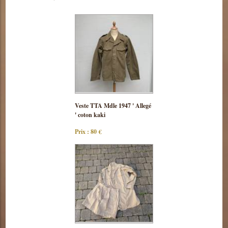
Consulter
Veste TTA Mdle 1947 ' Allegé
cette pièce
' coton kaki
Prix : 80 €