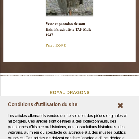
Consulter
Veste et pantalon de saut
cette pièce
Kaki Parachutiste TAP Mdle
1947
Prix : 1550 €
ROYAL DRAGONS
Présentation
Conditions d'utilisation du site
Actualités
Les articles allemands vendus sur ce site sont des pièces originales et
Contact / Coordonnées
historiques. Ces articles sont destinés à des collectionneurs, des
passionnés d’histoire ou historiens, des associations historiques, des
vétérans, au milieu du spectacle ou artistique et à des musées publics
INFOS UTILES
ou privés. Ces articles ne doivent pas faire l’apologie d’une idéologie,