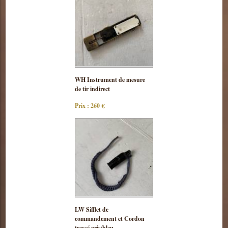
Consulter
WH Instrument de mesure
cette pièce
de tir indirect
Prix : 260 €
Consulter
LW Sifflet de
cette pièce
commandement et Cordon
tressé gris/bleu