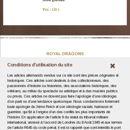
Prix : 120 €
ROYAL DRAGONS
Présentation
Conditions d'utilisation du site
Actualités
Les articles allemands vendus sur ce site sont des pièces originales et
Contact / Coordonnées
historiques. Ces articles sont destinés à des collectionneurs, des
passionnés d’histoire ou historiens, des associations historiques, des
vétérans, au milieu du spectacle ou artistique et à des musées publics
INFOS UTILES
ou privés. Ces articles ne doivent pas faire l’apologie d’une idéologie,
d’un parti ou d’une tendance quelconque. Nous condamnons fortement
Expertise / Estimation
toute apologie du 3ème Reich et son idéologie raciale, haineuse et
Conditions générales
guerrière, qui fût à l’origine d’un des conflits les plus importants de
Mentions légales
l’histoire. En application de l’article 9 du statut du tribunal militaire
Politique de confidentialité
international, annexé à l’accord de Londres du 8 Août 1945 et aux termes
de l’article R645 du code pénal, il est ici rappelé que sont interdits le port