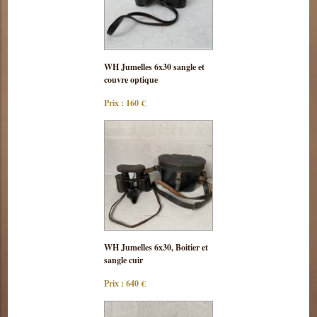
Consulter
WH Jumelles 6x30 sangle et
cette pièce
couvre optique
Prix : 160 €
Consulter
WH Jumelles 6x30, Boitier et
cette pièce
sangle cuir
Prix : 640 €