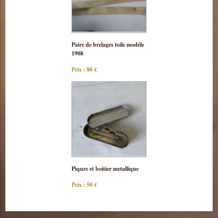
Consulter
Paire de brelages toile modéle
cette pièce
1908
Prix : 80 €
Consulter
Piqure et boitier metallique
cette pièce
Prix : 50 €