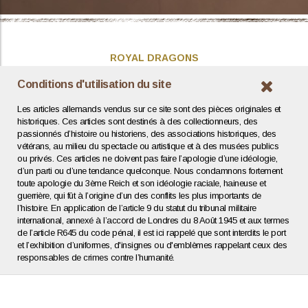
ROYAL DRAGONS
Présentation
Conditions d'utilisation du site
Actualités
Les articles allemands vendus sur ce site sont des pièces originales et
Contact / Coordonnées
historiques. Ces articles sont destinés à des collectionneurs, des
passionnés d’histoire ou historiens, des associations historiques, des
vétérans, au milieu du spectacle ou artistique et à des musées publics
INFOS UTILES
ou privés. Ces articles ne doivent pas faire l’apologie d’une idéologie,
d’un parti ou d’une tendance quelconque. Nous condamnons fortement
Expertise / Estimation
toute apologie du 3ème Reich et son idéologie raciale, haineuse et
Conditions générales
guerrière, qui fût à l’origine d’un des conflits les plus importants de
Mentions légales
l’histoire. En application de l’article 9 du statut du tribunal militaire
Politique de confidentialité
international, annexé à l’accord de Londres du 8 Août 1945 et aux termes
de l’article R645 du code pénal, il est ici rappelé que sont interdits le port
et l’exhibition d’uniformes, d'insignes ou d'emblèmes rappelant ceux des
Agence web : Human To Computer
responsables de crimes contre l’humanité.