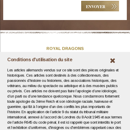
ROYAL DRAGONS
Présentation
Conditions d'utilisation du site
Actualités
Les articles allemands vendus sur ce site sont des pièces originales et
Contact / Coordonnées
historiques. Ces articles sont destinés à des collectionneurs, des
passionnés d’histoire ou historiens, des associations historiques, des
vétérans, au milieu du spectacle ou artistique et à des musées publics
INFOS UTILES
ou privés. Ces articles ne doivent pas faire l’apologie d’une idéologie,
d’un parti ou d’une tendance quelconque. Nous condamnons fortement
Expertise / Estimation
toute apologie du 3ème Reich et son idéologie raciale, haineuse et
Conditions générales
guerrière, qui fût à l’origine d’un des conflits les plus importants de
Mentions légales
l’histoire. En application de l’article 9 du statut du tribunal militaire
Politique de confidentialité
international, annexé à l’accord de Londres du 8 Août 1945 et aux termes
de l’article R645 du code pénal, il est ici rappelé que sont interdits le port
et l’exhibition d’uniformes, d'insignes ou d'emblèmes rappelant ceux des
Agence web : Human To Computer