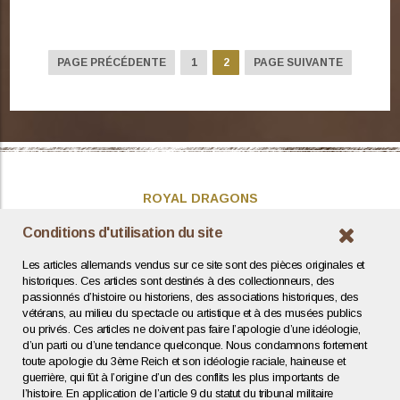
Consulter
cette pièce
PAGE PRÉCÉDENTE
1
2
PAGE SUIVANTE
ROYAL DRAGONS
Présentation
Conditions d'utilisation du site
Actualités
Les articles allemands vendus sur ce site sont des pièces originales et
Contact / Coordonnées
historiques. Ces articles sont destinés à des collectionneurs, des
passionnés d’histoire ou historiens, des associations historiques, des
vétérans, au milieu du spectacle ou artistique et à des musées publics
INFOS UTILES
ou privés. Ces articles ne doivent pas faire l’apologie d’une idéologie,
d’un parti ou d’une tendance quelconque. Nous condamnons fortement
Expertise / Estimation
toute apologie du 3ème Reich et son idéologie raciale, haineuse et
Conditions générales
guerrière, qui fût à l’origine d’un des conflits les plus importants de
Mentions légales
l’histoire. En application de l’article 9 du statut du tribunal militaire