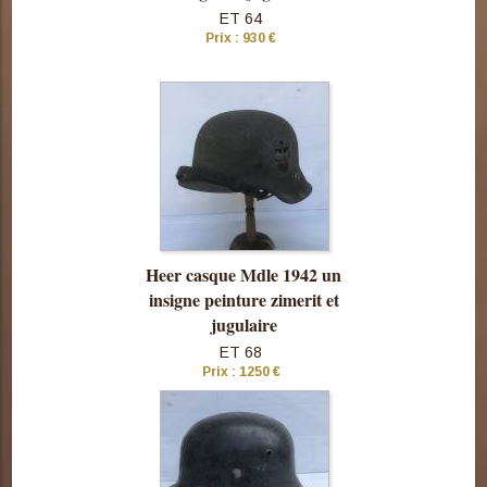
ET 64
Prix : 930 €
Consulter
cette pièce
Heer casque Mdle 1942 un
insigne peinture zimerit et
jugulaire
ET 68
Prix : 1250 €
Consulter
cette pièce