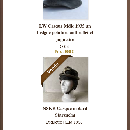
LW Casque Mdle 1935 un
insigne peinture anti reflet et
jugulaire
Q 64
Prix : 900 €
Consulter
cette pièce
NSKK Casque motard
Starznelm
Etiquette RZM 1936