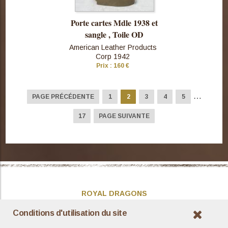
Porte cartes Mdle 1938 et
sangle , Toile OD
American Leather Products
Corp 1942
Prix : 160 €
Consulter
cette pièce
…
PAGE PRÉCÉDENTE
1
2
3
4
5
17
PAGE SUIVANTE
ROYAL DRAGONS
Présentation
Conditions d'utilisation du site
Actualités