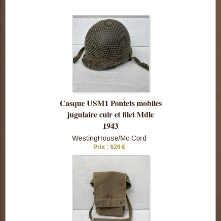
Consulter
cette pièce
Casque USM1 Pontets mobiles
jugulaire cuir et filet Mdle
1943
WestingHouse/Mc Cord
Prix : 620 €
Consulter
cette pièce