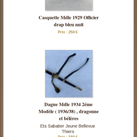
Casquette Mdle 1929 Officier
drap bleu nuit
Prix : 250 €
Consulter
cette pièce
Dague Mdle 1934 2éme
Modèle ( 1936/38) , dragonne
et bélères
Ets Sabatier Jeune Bellevue
Thiers
Consulter
Prix : 380 €