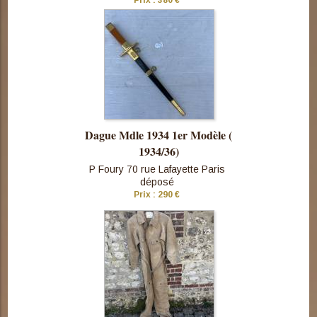
cette pièce
Dague Mdle 1934 1er Modèle (
1934/36)
P Foury 70 rue Lafayette Paris
déposé
Prix : 290 €
Consulter
cette pièce