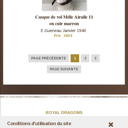
Casque de vol Mdle Airaile 11
en cuir marron
E.Gueneau Janvier 1940
Prix : 360 €
Consulter
cette pièce
PAGE PRÉCÉDENTE
1
2
3
PAGE SUIVANTE
ROYAL DRAGONS
Présentation
Conditions d'utilisation du site